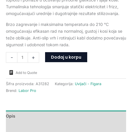
Turmalinska tehnologija smanjuje statički elektricitet i frizz,
omogućavajući urednije i dugotrajnije rezultate stilizovanja.
Brzo zagrevanje i maksimalna temperatura do 210 °C
omogućavaju efikasan rad na normalnoj, gustoj i kosi koja se
teže oblikuje. Anti-slip vrh i rotirajući kabl dodatno povećavaju
sigurnost i udobnost tokom rada.
Dodaj u korpu
-
+
Add to Quote
Šifra proizvoda:
A31282
Kategorija:
Uvijači - Figara
Brend:
Labor Pro
Opis
Dodatne informacije