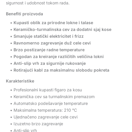
sigurnost i udobnost tokom rada.
Benefiti proizvoda
•
Kupasti oblik za prirodne lokne i talase
•
Keramičko-turmalinska cev za dodatni sjaj kose
•
Smanjuje statički elektricitet i frizz
•
Ravnomerno zagrevanje duž cele cevi
•
Brzo postizanje radne temperature
•
Pogodan za kreiranje različitih veličina lokni
•
Anti-slip vrh za sigurnije rukovanje
•
Rotirajući kabl za maksimalnu slobodu pokreta
Karakteristike
• Profesionalni kupasti figaro za kosu
• Keramička cev sa turmalinskim premazom
• Automatsko podešavanje temperature
• Maksimalna temperatura: 210 °C
• Ujednačeno zagrevanje cele cevi
• Izuzetno brzo zagrevanje
• Anti-slip vrh