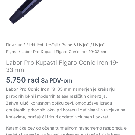
Почетна
/
Električni Uređaji
/
Prese & Uvijači
/
Uvijači -
Figara
/ Labor Pro Kupasti Figaro Conic Iron 19-33mm
Labor Pro Kupasti Figaro Conic Iron 19-
33mm
5.750
rsd
Sa PDV-om
Labor Pro Conic Iron 19–33 mm
namenjen je kreiranju
prirodnih lokni i modernih talasa različitih dimenzija.
Zahvaljujući konusnom obliku cevi, omogućava izradu
opuštenih, prirodnih lokni pri korenu i definisanijih uvojaka na
krajevima, pružajući frizuri dodatni volumen i pokret.
Keramička cev obložena turmalinom ravnomerno raspoređuje
toplotu i pomaže u očuvanju prirodne glatkoće i sjaja kose.