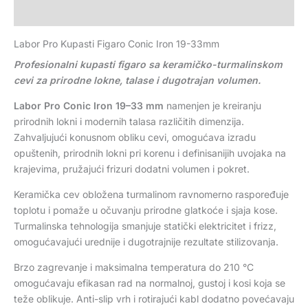
Recenzije (0)
Labor Pro Kupasti Figaro Conic Iron 19-33mm
Profesionalni kupasti figaro sa keramičko-turmalinskom
cevi za prirodne lokne, talase i dugotrajan volumen.
Labor Pro Conic Iron 19–33 mm
namenjen je kreiranju
prirodnih lokni i modernih talasa različitih dimenzija.
Zahvaljujući konusnom obliku cevi, omogućava izradu
opuštenih, prirodnih lokni pri korenu i definisanijih uvojaka na
krajevima, pružajući frizuri dodatni volumen i pokret.
Keramička cev obložena turmalinom ravnomerno raspoređuje
toplotu i pomaže u očuvanju prirodne glatkoće i sjaja kose.
Turmalinska tehnologija smanjuje statički elektricitet i frizz,
omogućavajući urednije i dugotrajnije rezultate stilizovanja.
Brzo zagrevanje i maksimalna temperatura do 210 °C
omogućavaju efikasan rad na normalnoj, gustoj i kosi koja se
teže oblikuje. Anti-slip vrh i rotirajući kabl dodatno povećavaju