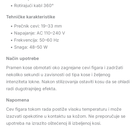
• Rotirajući kabl 360°
Tehničke karakteristike
• Prečnik cevi: 19–33 mm
• Napajanje: AC 110–240 V
• Frekvencija: 50–60 Hz
• Snaga: 48–50 W
Način upotrebe
Pramen kose obmotati oko zagrejane cevi figara i zadržati
nekoliko sekundi u zavisnosti od tipa kose i željenog
intenziteta lokne. Nakon stilizovanja ostaviti kosu da se ohladi
radi dugotrajnijeg efekta.
Napomena
Cev figara tokom rada postiže visoku temperaturu i može
izazvati opekotine u kontaktu sa kožom. Ne preporučuje se
upotreba na izrazito oštećenoj ili izbeljenoj kosi.