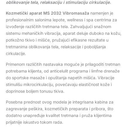
oblikovanje tela, relaksaciju i stimulaciju cirkulacije.
Kozmetički aparat MS 2032 Vibromasaža
namenjen je
profesionalnim salonima lepote, wellness i spa centrima za
izvođenje različitih tretmana tela. Zahvaljujući snažnom
sistemu mehaničkih vibracija, aparat deluje duboko na kožu,
potkožno tkivo i mišiće, pružajući efikasne rezultate u
tretmanima oblikovanja tela, relaksacije i poboljšanja
cirkulacije.
Primenom različitih nastavaka moguće je prilagoditi tretman
potrebama klijenta, od anticelulit programa i limfne drenaže
do sportske masaže i opuštanja napetih mišića. Vibracije
stimulišu mikrocirkulaciju, povećavaju elastičnost kože i
doprinose boljem tonusu tkiva.
Posebna prednost ovog modela je integrisana kabina za
zagrevanje peškira, kozmetičkih preparata i pribora, što
dodatno unapređuje kvalitet tretmana i pruža klijentima
prijatnije iskustvo tokom rada.