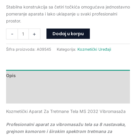
Stabilna konstrukcija sa četiri točkića omogućava jednostavno
pomeranje aparata i lako uklapanje u svaki profesionalni
prostor.
Dodaj u korpu
-
+
Šifra proizvoda:
A09545
Kategorija:
Kozmetički Uređaji
Opis
Dodatne informacije
Recenzije (0)
Kozmetički Aparat Za Tretmane Tela MS 2032 Vibromasaža
Profesionalni aparat za vibromasažu tela sa 8 nastavaka,
grejnom komorom i širokim spektrom tretmana za