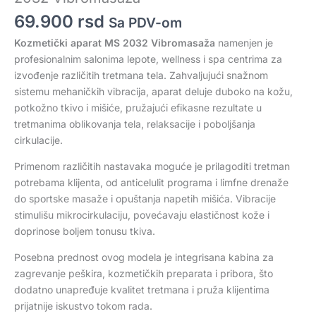
69.900
rsd
Sa PDV-om
Kozmetički aparat MS 2032 Vibromasaža
namenjen je
profesionalnim salonima lepote, wellness i spa centrima za
izvođenje različitih tretmana tela. Zahvaljujući snažnom
sistemu mehaničkih vibracija, aparat deluje duboko na kožu,
potkožno tkivo i mišiće, pružajući efikasne rezultate u
tretmanima oblikovanja tela, relaksacije i poboljšanja
cirkulacije.
Primenom različitih nastavaka moguće je prilagoditi tretman
potrebama klijenta, od anticelulit programa i limfne drenaže
do sportske masaže i opuštanja napetih mišića. Vibracije
stimulišu mikrocirkulaciju, povećavaju elastičnost kože i
doprinose boljem tonusu tkiva.
Posebna prednost ovog modela je integrisana kabina za
zagrevanje peškira, kozmetičkih preparata i pribora, što
dodatno unapređuje kvalitet tretmana i pruža klijentima
prijatnije iskustvo tokom rada.