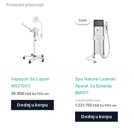
Povezani proizvodi
Trenutna
Originalna
cena
cena
Sale!
Sale!
je:
je
1.221.750 rsd.
bila:
1.629.000 rsd.
Vapazon Sa Lupom
Spa Natural Laserski
MS2102C
Aparat Za Epilaciju
BM107
35.900
rsd
Sa PDV-om
1.629.000
rsd
Dodaj u korpu
1.221.750
rsd
Sa PDV-om
Dodaj u korpu