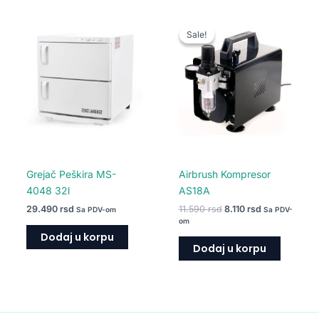
Originalna
Trenutna
cena
cena
Sale!
Sale!
je
je:
bila:
8.110 rsd.
11.590 rsd.
Grejač Peškira MS-
Airbrush Kompresor
4048 32l
AS18A
29.490
rsd
11.590
rsd
8.110
rsd
Sa PDV-om
Sa PDV-
om
Dodaj u korpu
Dodaj u korpu