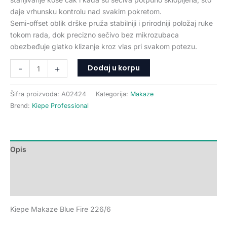
daje vrhunsku kontrolu nad svakim pokretom.
Semi-offset oblik drške pruža stabilniji i prirodniji položaj ruke
tokom rada, dok precizno sečivo bez mikrozubaca
obezbeđuje glatko klizanje kroz vlas pri svakom potezu.
Dodaj u korpu
-
+
Šifra proizvoda:
A02424
Kategorija:
Makaze
Brend:
Kiepe Professional
Opis
Dodatne informacije
Recenzije (0)
Kiepe Makaze Blue Fire 226/6