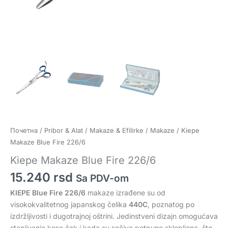
Почетна
/
Pribor & Alat
/
Makaze & Efilirke
/
Makaze
/ Kiepe
Makaze Blue Fire 226/6
Kiepe Makaze Blue Fire 226/6
15.240
rsd
Sa PDV-om
KIEPE Blue Fire 226/6
makaze izrađene su od
visokokvalitetnog japanskog čelika
440C
, poznatog po
izdržljivosti i dugotrajnoj oštrini. Jedinstveni dizajn omogućava
stanjivanje kose čak i kada su sečiva potpuno sklopljena, što