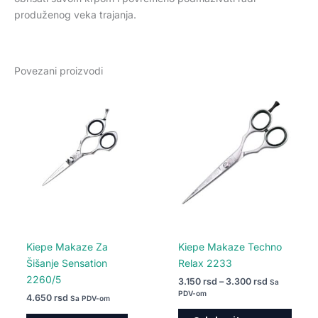
produženog veka trajanja.
Povezani proizvodi
Raspon
Ovaj
cena:
proiz
od
3.150 rsd
ima
do
više
3.300 rsd
varija
Opcij
mogu
biti
izabr
na
Kiepe Makaze Za
Kiepe Makaze Techno
strani
Šišanje Sensation
Relax 2233
proiz
2260/5
3.150
rsd
–
3.300
rsd
Sa
PDV-om
4.650
rsd
Sa PDV-om