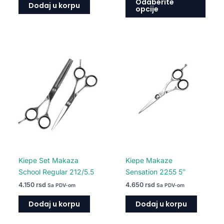
Odaberite
Dodaj u korpu
opcije
Kiepe Set Makaza
Kiepe Makaze
School Regular 212/5.5
Sensation 2255 5″
4.150
rsd
4.650
rsd
Sa PDV-om
Sa PDV-om
Dodaj u korpu
Dodaj u korpu