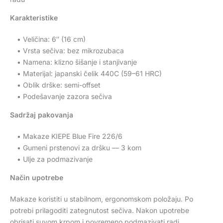
Karakteristike
• Veličina: 6″ (16 cm)
• Vrsta sečiva: bez mikrozubaca
• Namena: klizno šišanje i stanjivanje
• Materijal: japanski čelik 440C (59–61 HRC)
• Oblik drške: semi-offset
• Podešavanje zazora sečiva
Sadržaj pakovanja
• Makaze KIEPE Blue Fire 226/6
• Gumeni prstenovi za dršku — 3 kom
• Ulje za podmazivanje
Način upotrebe
Makaze koristiti u stabilnom, ergonomskom položaju. Po
potrebi prilagoditi zategnutost sečiva. Nakon upotrebe
obrisati suvom krpom i povremeno podmazivati radi