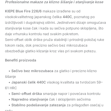
Profesionalne makaze za klizno šišanje i stanjivanje kose
KIEPE Blue Fire 226/6
makaze izrađene su od
visokokvalitetnog japanskog čelika
440C
, poznatog po
izdržljivosti i dugotrajnoj oštrini. Jedinstveni dizajn omogućava
stanjivanje kose čak i kada su sečiva potpuno sklopljena, što
daje vrhunsku kontrolu nad svakim pokretom.
Semi-offset oblik drške pruža stabilniji i prirodniji položaj ruke
tokom rada, dok precizno sečivo bez mikrozubaca
obezbeđuje glatko klizanje kroz vlas pri svakom potezu.
Benefiti proizvoda
•
Sečivo bez mikrozubaca
za glatko i precizno klizno
šišanje
•
Japanski čelik 440C
visokog kvaliteta sa tvrdoćom 59–
61 HRC
•
Semi-offset drška
smanjuje napor i povećava kontrolu
•
Napredno stanjivanje
čak i sklopljenim sečivima
•
Stabilno podešavanje zatezanja
za prilagođen osećaj u
radu