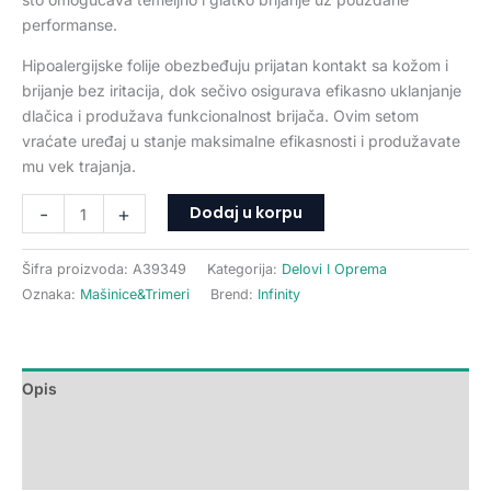
performanse.
Hipoalergijske folije obezbeđuju prijatan kontakt sa kožom i
brijanje bez iritacija, dok sečivo osigurava efikasno uklanjanje
dlačica i produžava funkcionalnost brijača. Ovim setom
vraćate uređaj u stanje maksimalne efikasnosti i produžavate
mu vek trajanja.
Dodaj u korpu
-
+
Šifra proizvoda:
A39349
Kategorija:
Delovi I Oprema
Oznaka:
Mašinice&Trimeri
Brend:
Infinity
Opis
Dodatne informacije
Recenzije (0)