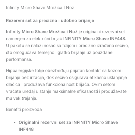
Infinity Micro Shave Mrežica I Nož
Rezervni set za precizno i udobno brijanje
Infinity Micro Shave Mrežica i Nož
je originalni rezervni set
namenjen za električni brijač
INFINITY Micro Shave INF448
.
U paketu se nalazi nosač sa folijom i precizno izrađeno sečivo,
što omogućava temeljno i glatko brijanje uz pouzdane
performanse.
Hipoalergijske folije obezbeđuju prijatan kontakt sa kožom i
brijanje bez iritacija, dok sečivo osigurava efikasno uklanjanje
dlačica i produžava funkcionalnost brijača. Ovim setom
vraćate uređaj u stanje maksimalne efikasnosti i produžavate
mu vek trajanja.
Benefiti proizvoda
Originalni rezervni set za INFINITY Micro Shave
INF448