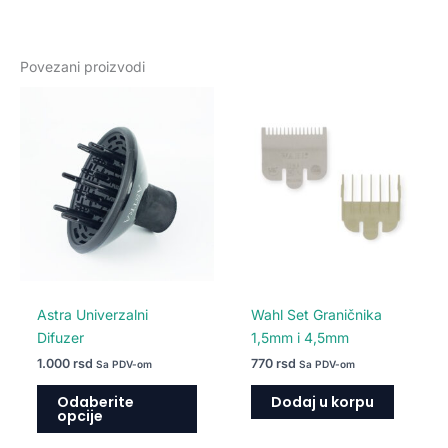
Povezani proizvodi
Ovaj
proizvod
ima
više
varijanti.
Opcije
mogu
biti
izabrane
na
Astra Univerzalni
Wahl Set Graničnika
stranici
Difuzer
1,5mm i 4,5mm
proizvoda.
1.000
rsd
770
rsd
Sa PDV-om
Sa PDV-om
Odaberite
Dodaj u korpu
opcije