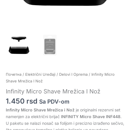
Почетна
/
Električni Uređaji
/
Delovi I Oprema
/ Infinity Micro
Shave Mrežica I Nož
Infinity Micro Shave Mrežica I Nož
1.450
rsd
Sa PDV-om
Infinity Micro Shave Mrežica i Nož
je originalni rezervni set
namenjen za električni brijač
INFINITY Micro Shave INF448
.
U paketu se nalazi nosač sa folijom i precizno izrađeno sečivo,
što omogućava temeljno i glatko brijanje uz pouzdane