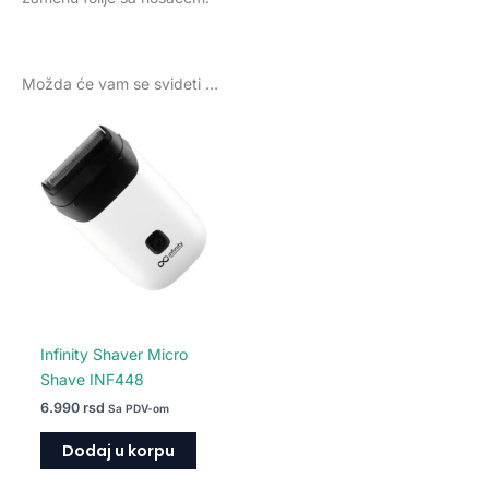
Možda će vam se svideti …
Infinity Shaver Micro
Shave INF448
6.990
rsd
Sa PDV-om
Dodaj u korpu