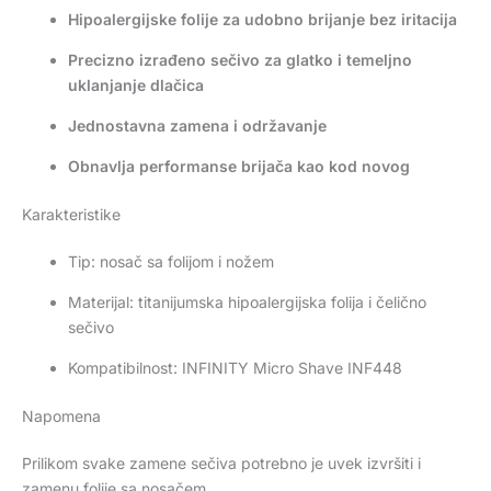
Hipoalergijske folije za udobno brijanje bez iritacija
Precizno izrađeno sečivo za glatko i temeljno
uklanjanje dlačica
Jednostavna zamena i održavanje
Obnavlja performanse brijača kao kod novog
Karakteristike
Tip: nosač sa folijom i nožem
Materijal: titanijumska hipoalergijska folija i čelično
sečivo
Kompatibilnost: INFINITY Micro Shave INF448
Napomena
Prilikom svake zamene sečiva potrebno je uvek izvršiti i
zamenu folije sa nosačem.