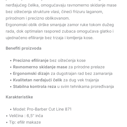
nerđajućeg čelika, omogućavaju ravnomerno skidanje mase
bez oštećenja strukture vlasi, čineći frizuru laganom,
prirodnom i precizno oblikovanom.
Ergonomski oblik drške smanjuje zamor ruke tokom dužeg
rada, dok optimalan raspored zubaca omogućava glatko i
ujednačeno efiliranje bez trzaja i lomljenja kose.
Benefiti proizvoda
•
Precizno efiliranje
bez oštećenja kose
•
Ravnomerno skidanje mase
za prirodne prelaze
•
Ergonomski dizajn
za dugotrajan rad bez zamaranja
•
Kvalitetan nerđajući čelik
za dug vek trajanja
•
Stabilna kontrola reza
u svim tehnikama proređivanja
Karakteristike
• Model: Pro-Barber Cut Line 871
• Veličina : 6,5″ inča
• Tip: efilir makaze