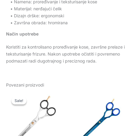
• Namena: proređivanje i teksturisanje kose
• Materijal: nerđajući čelik
• Dizajn drške: ergonomski
• Završna obrada: hromirana
Način upotrebe
Koristiti za kontrolisano proređivanje kose, završne prelaze i
teksturisanje frizure. Nakon upotrebe očistiti i povremeno
podmazati radi dugotrajnog i preciznog rada.
Povezani proizvodi
Raspon
Ovaj
Ovaj
cena:
Sale!
Sale!
proizvod
proiz
od
1.850 rsd
ima
ima
do
više
više
2.650 rsd
varijanti.
varija
Opcije
Opcij