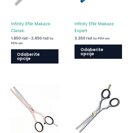
mogu
mogu
biti
biti
izabrane
izabr
na
na
Infinity Efilir Makaze
Infinity Efilir Makaze
stranici
strani
Classic
Expert
proizvoda.
proiz
1.850
rsd
–
2.650
rsd
3.350
rsd
Sa
Sa PDV-om
PDV-om
Odaberite
opcije
Odaberite
opcije