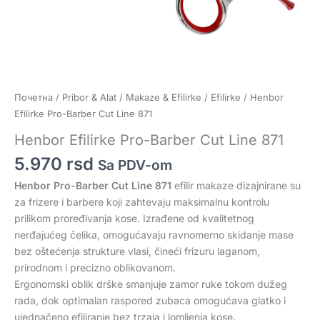
Почетна
/
Pribor & Alat
/
Makaze & Efilirke
/
Efilirke
/ Henbor
Efilirke Pro-Barber Cut Line 871
Henbor Efilirke Pro-Barber Cut Line 871
5.970
rsd
Sa PDV-om
Henbor Pro-Barber Cut Line 871
efilir makaze dizajnirane su
za frizere i barbere koji zahtevaju maksimalnu kontrolu
prilikom proređivanja kose. Izrađene od kvalitetnog
nerđajućeg čelika, omogućavaju ravnomerno skidanje mase
bez oštećenja strukture vlasi, čineći frizuru laganom,
prirodnom i precizno oblikovanom.
Ergonomski oblik drške smanjuje zamor ruke tokom dužeg
rada, dok optimalan raspored zubaca omogućava glatko i
ujednačeno efiliranje bez trzaja i lomljenja kose.