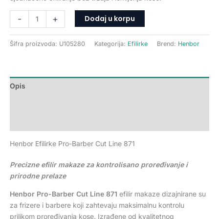
Dodaj u korpu
-
+
Šifra proizvoda:
U105280
Kategorija:
Efilirke
Brend:
Henbor
Opis
Dodatne informacije
Recenzije (0)
Henbor Efilirke Pro-Barber Cut Line 871
Precizne efilir makaze za kontrolisano proređivanje i
prirodne prelaze
Henbor Pro-Barber Cut Line 871
efilir makaze dizajnirane su
za frizere i barbere koji zahtevaju maksimalnu kontrolu
prilikom proređivanja kose. Izrađene od kvalitetnog