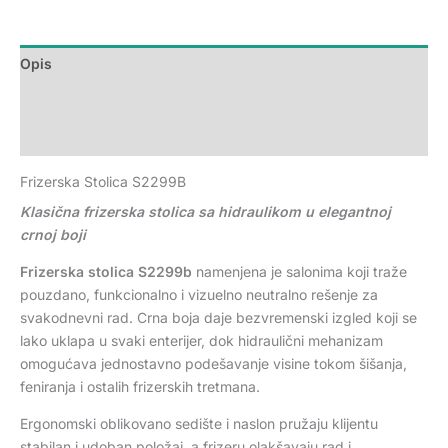
Opis
Dodatne informacije
Recenzije (0)
Frizerska Stolica S2299B
Klasična frizerska stolica sa hidraulikom u elegantnoj
crnoj boji
Frizerska stolica S2299b
namenjena je salonima koji traže
pouzdano, funkcionalno i vizuelno neutralno rešenje za
svakodnevni rad. Crna boja daje bezvremenski izgled koji se
lako uklapa u svaki enterijer, dok hidraulični mehanizam
omogućava jednostavno podešavanje visine tokom šišanja,
feniranja i ostalih frizerskih tretmana.
Ergonomski oblikovano sedište i naslon pružaju klijentu
stabilan i udoban položaj, a frizeru olakšavaju rad i