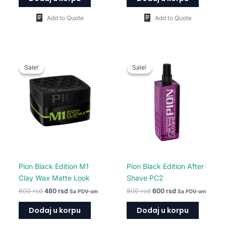
Add to Quote
Add to Quote
Originalna
Trenutna
Originalna
Trenutna
cena
cena
cena
cena
Sale!
Sale!
Sale!
Sale!
je
je:
je
je:
bila:
480 rsd.
bila:
600 rsd.
600 rsd.
800 rsd.
Pion Black Edition M1
Pion Black Edition After
Clay Wax Matte Look
Shave PC2
600
rsd
480
rsd
800
rsd
600
rsd
Sa PDV-om
Sa PDV-om
Dodaj u korpu
Dodaj u korpu