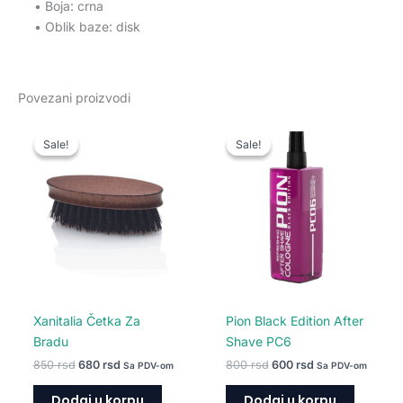
• Boja: crna
• Oblik baze: disk
Povezani proizvodi
Originalna
Trenutna
Originalna
Trenutna
cena
cena
cena
cena
Sale!
Sale!
Sale!
Sale!
je
je:
je
je:
bila:
680 rsd.
bila:
600 rsd.
850 rsd.
800 rsd.
Xanitalia Četka Za
Pion Black Edition After
Bradu
Shave PC6
850
rsd
680
rsd
800
rsd
600
rsd
Sa PDV-om
Sa PDV-om
Dodaj u korpu
Dodaj u korpu