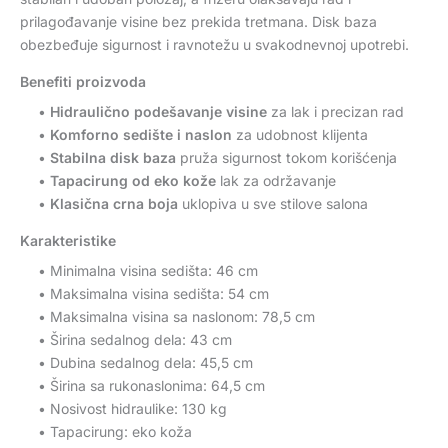
prilagođavanje visine bez prekida tretmana. Disk baza
obezbeđuje sigurnost i ravnotežu u svakodnevnoj upotrebi.
Benefiti proizvoda
•
Hidraulično podešavanje visine
za lak i precizan rad
•
Komforno sedište i naslon
za udobnost klijenta
•
Stabilna disk baza
pruža sigurnost tokom korišćenja
•
Tapacirung od eko kože
lak za održavanje
•
Klasična crna boja
uklopiva u sve stilove salona
Karakteristike
• Minimalna visina sedišta: 46 cm
• Maksimalna visina sedišta: 54 cm
• Maksimalna visina sa naslonom: 78,5 cm
• Širina sedalnog dela: 43 cm
• Dubina sedalnog dela: 45,5 cm
• Širina sa rukonaslonima: 64,5 cm
• Nosivost hidraulike: 130 kg
• Tapacirung: eko koža