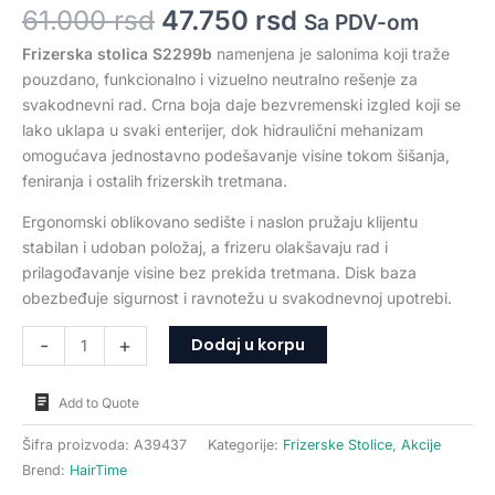
61.000
rsd
47.750
rsd
Sa PDV-om
Frizerska stolica S2299b
namenjena je salonima koji traže
pouzdano, funkcionalno i vizuelno neutralno rešenje za
svakodnevni rad. Crna boja daje bezvremenski izgled koji se
lako uklapa u svaki enterijer, dok hidraulični mehanizam
omogućava jednostavno podešavanje visine tokom šišanja,
feniranja i ostalih frizerskih tretmana.
Ergonomski oblikovano sedište i naslon pružaju klijentu
stabilan i udoban položaj, a frizeru olakšavaju rad i
prilagođavanje visine bez prekida tretmana. Disk baza
obezbeđuje sigurnost i ravnotežu u svakodnevnoj upotrebi.
Dodaj u korpu
-
+
Add to Quote
Šifra proizvoda:
A39437
Kategorije:
Frizerske Stolice
,
Akcije
Brend:
HairTime