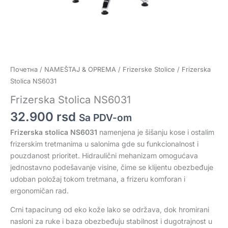
Почетна
/
NAMEŠTAJ & OPREMA
/
Frizerske Stolice
/ Frizerska
Stolica NS6031
Frizerska Stolica NS6031
32.900
rsd
Sa PDV-om
Frizerska stolica NS6031
namenjena je šišanju kose i ostalim
frizerskim tretmanima u salonima gde su funkcionalnost i
pouzdanost prioritet. Hidraulični mehanizam omogućava
jednostavno podešavanje visine, čime se klijentu obezbeđuje
udoban položaj tokom tretmana, a frizeru komforan i
ergonomičan rad.
Crni tapacirung od eko kože lako se održava, dok hromirani
nasloni za ruke i baza obezbeđuju stabilnost i dugotrajnost u