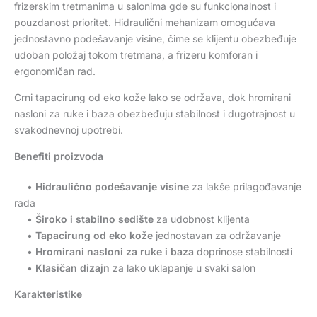
frizerskim tretmanima u salonima gde su funkcionalnost i
pouzdanost prioritet. Hidraulični mehanizam omogućava
jednostavno podešavanje visine, čime se klijentu obezbeđuje
udoban položaj tokom tretmana, a frizeru komforan i
ergonomičan rad.
Crni tapacirung od eko kože lako se održava, dok hromirani
nasloni za ruke i baza obezbeđuju stabilnost i dugotrajnost u
svakodnevnoj upotrebi.
Benefiti proizvoda
•
Hidraulično podešavanje visine
za lakše prilagođavanje
rada
•
Široko i stabilno sedište
za udobnost klijenta
•
Tapacirung od eko kože
jednostavan za održavanje
•
Hromirani nasloni za ruke i baza
doprinose stabilnosti
•
Klasičan dizajn
za lako uklapanje u svaki salon
Karakteristike