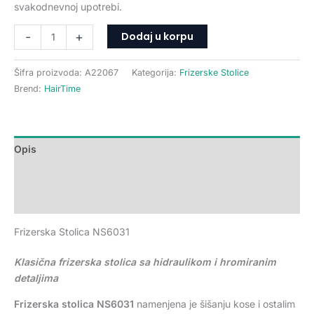
svakodnevnoj upotrebi.
Dodaj u korpu
-
+
Šifra proizvoda:
A22067
Kategorija:
Frizerske Stolice
Brend:
HairTime
Opis
Dodatne informacije
Recenzije (0)
Frizerska Stolica NS6031
Klasična frizerska stolica sa hidraulikom i hromiranim
detaljima
Frizerska stolica NS6031
namenjena je šišanju kose i ostalim