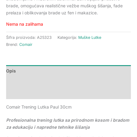
brade, omogućava realistične vežbe muškog šišanja, fade
prelaza i oblikovanja brade uz fen i makazice.
Nema na zalihama
Šifra proizvoda:
A25323
Kategorija:
Muške Lutke
Brend:
Comair
Opis
Dodatne informacije
Recenzije (0)
Comair Trening Lutka Paul 30cm
Profesionalna trening lutka sa prirodnom kosom i bradom
za edukaciju i napredne tehnike šišanja