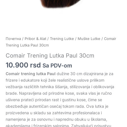
Почетна
/
Pribor & Alat
/
Trening Lutke
/
Muške Lutke
/ Comair
Trening Lutka Paul 30cm
Comair Trening Lutka Paul 30cm
10.900
rsd
Sa PDV-om
Comair trening lutka Paul
dužine 30 cm dizajnirana je za
frizere i edukatore koji žele realistične uslove prilikom
vežbanja različitih tehnika šišanja, stilizovanja i oblikovanja
brade. Napravljena od prirodne kose, svaka vlas je ručno
ušivena prateći prirodan rast i gustinu kose, čime se
obezbeđuje autentičan osećaj tokom rada. Ova lutka je
proizvedena u skladu sa zahtevima profesionalaca i
namenjena je za osnovnu i naprednu obuku u školama,
akademijama i frizerskim salonima. Zahvaljujući prisustvu