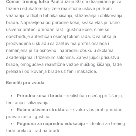
Comair trening lutka Paul
dužine 30 cm dizajnirana je za
frizere i edukatore koji žele realistične uslove prilikom
vežbanja različitih tehnika šišanja, stilizovanja i oblikovanja
brade. Napravljena od prirodne kose, svaka vlas je ručno
ušivena prateći prirodan rast i gustinu kose, čime se
obezbeđuje autentičan osećaj tokom rada. Ova lutka je
proizvedena u skladu sa zahtevima profesionalaca i
namenjena je za osnovnu i naprednu obuku u školama,
akademijama i frizerskim salonima. Zahvaljujući prisustvu
brade, omogućava realistične vežbe muškog šišanja, fade
prelaza i oblikovanja brade uz fen i makazice.
Benefiti proizvoda
•
Prirodna kosa i brada
– realističan osećaj pri šišanju,
feniranju i stilizovanju
•
Ručno ušivena struktura
– svaka vlas prati prirodan
pravac rasta i gustinu
•
Pogodna za naprednu edukaciju
– idealna za trening
fade prelaza i rad na bradi