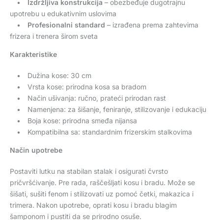
•
Izdržljiva konstrukcija
– obezbeđuje dugotrajnu
upotrebu u edukativnim uslovima
•
Profesionalni standard
– izrađena prema zahtevima
frizera i trenera širom sveta
Karakteristike
• Dužina kose: 30 cm
• Vrsta kose: prirodna kosa sa bradom
• Način ušivanja: ručno, prateći prirodan rast
• Namenjena: za šišanje, feniranje, stilizovanje i edukaciju
• Boja kose: prirodna smeđa nijansa
• Kompatibilna sa: standardnim frizerskim stalkovima
Način upotrebe
Postaviti lutku na stabilan stalak i osigurati čvrsto
pričvršćivanje. Pre rada, raščešljati kosu i bradu. Može se
šišati, sušiti fenom i stilizovati uz pomoć četki, makazica i
trimera. Nakon upotrebe, oprati kosu i bradu blagim
šamponom i pustiti da se prirodno osuše.