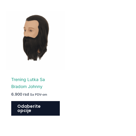
Ovaj
proizvod
ima
više
varijanti.
Opcije
mogu
biti
izabrane
na
Trening Lutka Sa
stranici
Bradom Johnny
proizvoda.
6.900
rsd
Sa PDV-om
Odaberite
opcije