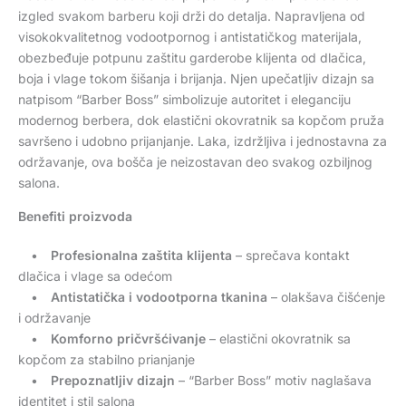
izgled svakom barberu koji drži do detalja. Napravljena od
visokokvalitetnog vodootpornog i antistatičkog materijala,
obezbeđuje potpunu zaštitu garderobe klijenta od dlačica,
boja i vlage tokom šišanja i brijanja. Njen upečatljiv dizajn sa
natpisom “Barber Boss” simbolizuje autoritet i eleganciju
modernog berbera, dok elastični okovratnik sa kopčom pruža
savršeno i udobno prijanjanje. Laka, izdržljiva i jednostavna za
održavanje, ova bošča je neizostavan deo svakog ozbiljnog
salona.
Benefiti proizvoda
•
Profesionalna zaštita klijenta
– sprečava kontakt
dlačica i vlage sa odećom
•
Antistatička i vodootporna tkanina
– olakšava čišćenje
i održavanje
•
Komforno pričvršćivanje
– elastični okovratnik sa
kopčom za stabilno prianjanje
•
Prepoznatljiv dizajn
– “Barber Boss” motiv naglašava
identitet i stil salona