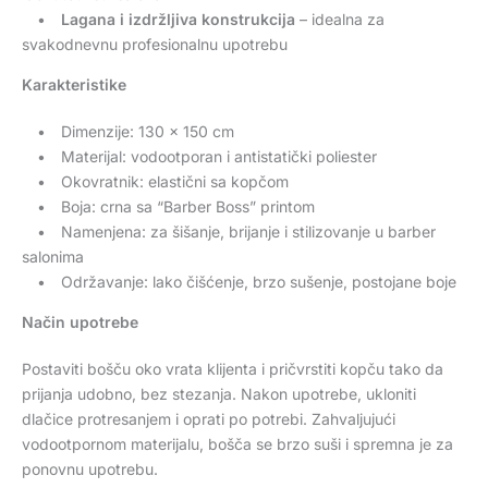
•
Lagana i izdržljiva konstrukcija
– idealna za
svakodnevnu profesionalnu upotrebu
Karakteristike
• Dimenzije: 130 × 150 cm
• Materijal: vodootporan i antistatički poliester
• Okovratnik: elastični sa kopčom
• Boja: crna sa “Barber Boss” printom
• Namenjena: za šišanje, brijanje i stilizovanje u barber
salonima
• Održavanje: lako čišćenje, brzo sušenje, postojane boje
Način upotrebe
Postaviti bošču oko vrata klijenta i pričvrstiti kopču tako da
prijanja udobno, bez stezanja. Nakon upotrebe, ukloniti
dlačice protresanjem i oprati po potrebi. Zahvaljujući
vodootpornom materijalu, bošča se brzo suši i spremna je za
ponovnu upotrebu.