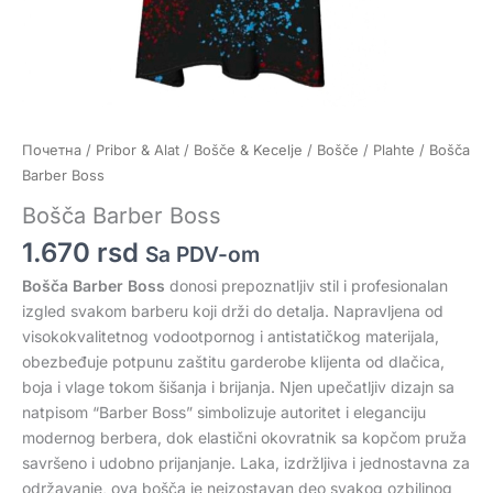
Почетна
/
Pribor & Alat
/
Bošče & Kecelje
/
Bošče / Plahte
/ Bošča
Barber Boss
Bošča Barber Boss
1.670
rsd
Sa PDV-om
Bošča Barber Boss
donosi prepoznatljiv stil i profesionalan
izgled svakom barberu koji drži do detalja. Napravljena od
visokokvalitetnog vodootpornog i antistatičkog materijala,
obezbeđuje potpunu zaštitu garderobe klijenta od dlačica,
boja i vlage tokom šišanja i brijanja. Njen upečatljiv dizajn sa
natpisom “Barber Boss” simbolizuje autoritet i eleganciju
modernog berbera, dok elastični okovratnik sa kopčom pruža
savršeno i udobno prijanjanje. Laka, izdržljiva i jednostavna za
održavanje, ova bošča je neizostavan deo svakog ozbiljnog