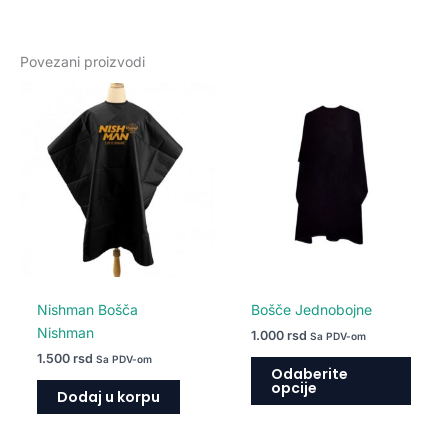
Povezani proizvodi
Ovaj
proiz
ima
više
varija
Opcij
mogu
biti
izabr
na
Nishman Bošča
Bošče Jednobojne
strani
Nishman
1.000
rsd
Sa PDV-om
proiz
1.500
rsd
Sa PDV-om
Odaberite
opcije
Dodaj u korpu