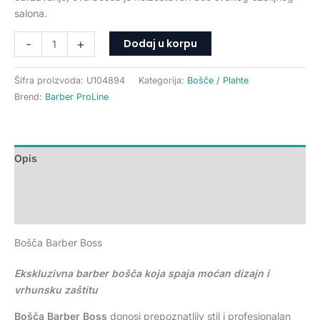
salona.
Dodaj u korpu
-
+
Šifra proizvoda:
U104894
Kategorija:
Bošče / Plahte
Brend:
Barber ProLine
Opis
Dodatne informacije
Recenzije (0)
Bošča Barber Boss
Ekskluzivna barber bošča koja spaja moćan dizajn i
vrhunsku zaštitu
Bošča Barber Boss
donosi prepoznatljiv stil i profesionalan