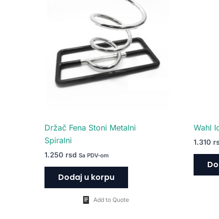
Držač Fena Stoni Metalni
Wahl I
Spiralni
1.310
r
1.250
rsd
Sa PDV-om
Do
Dodaj u korpu
Add to Quote