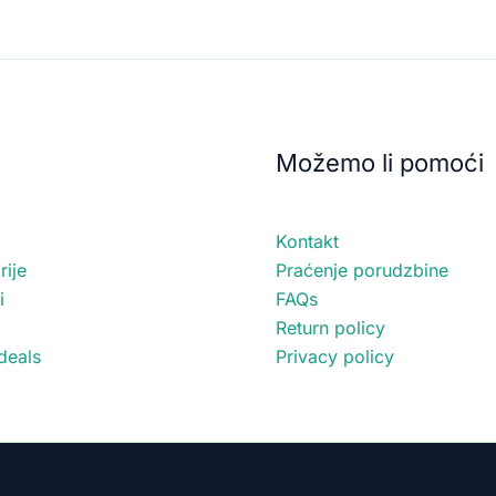
Možemo li pomoći
Kontakt
ije
Praćenje porudzbine
i
FAQs
Return policy
deals
Privacy policy