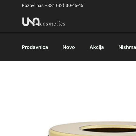
Pređi
Pozovi nas +381 (62) 30-15-15
na
sadržaj
Prodavnica
Novo
Akcija
Nishm