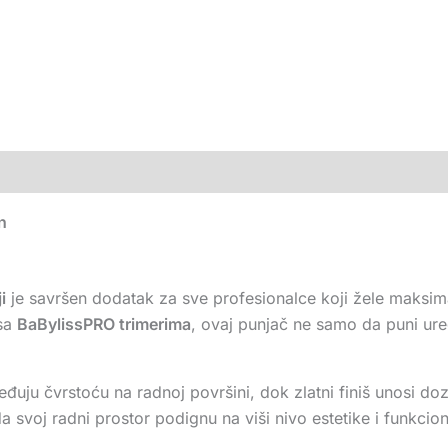
n
i
je savršen dodatak za sve profesionalce koji žele maksimal
 sa
BaBylissPRO trimerima
, ovaj punjač ne samo da puni uređ
uju čvrstoću na radnoj površini, dok zlatni finiš unosi doz
a svoj radni prostor podignu na viši nivo estetike i funkcion