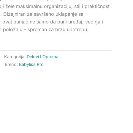
ji žele maksimalnu organizaciju, stil i praktičnost
 Dizajniran za savršeno uklapanje sa
, ovaj punjač ne samo da puni uređaj, već ga i
om položaju – spreman za brzu upotrebu.
Kategorija:
Delovi I Oprema
Brend:
Babyliss Pro