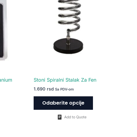
ima
više
varijanti.
Opcije
mogu
biti
izabrane
na
stranici
proizvoda.
anium
Stoni Spiralni Stalak Za Fen
1.690
rsd
Sa PDV-om
Odaberite opcije
Add to Quote