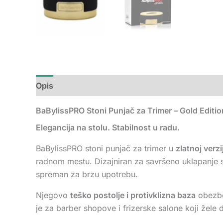
Opis
Dodatne informacije
Recenzije (0)
BaBylissPRO Stoni Punjač za Trimer – Gold Editio
Elegancija na stolu. Stabilnost u radu.
BaBylissPRO stoni punjač za trimer u
zlatnoj verzij
radnom mestu. Dizajniran za savršeno uklapanje
spreman za brzu upotrebu.
Njegovo
teško postolje i protivklizna baza
obezbeđ
je za barber shopove i frizerske salone koji žele d