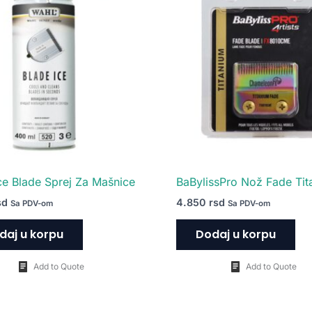
ce Blade Sprej Za Mašnice
BaBylissPro Nož Fade Tit
sd
4.850
rsd
Sa PDV-om
Sa PDV-om
daj u korpu
Dodaj u korpu
Add to Quote
Add to Quote