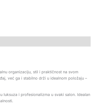
nu organizaciju, stil i praktičnost na svom
aj, već ga i stabilno drži u idealnom položaju –
u luksuza i profesionalizma u svaki salon. Idealan
alnosti.