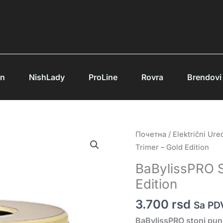
an
NishLady
ProLine
Rovra
Brendovi
Почетна
/
Električni Uređ
Trimer – Gold Edition
BaBylissPRO S
Edition
3.700
rsd
Sa PD
BaBylissPRO stoni punj