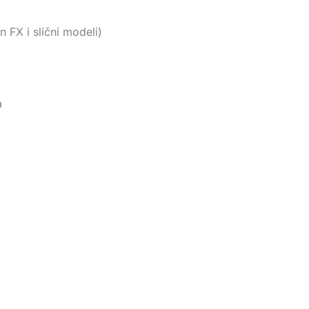
 FX i slični modeli)
a