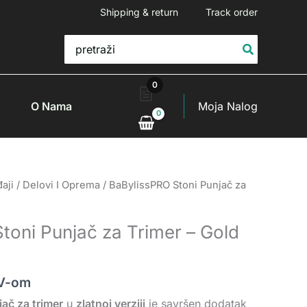
Shipping & return
Track order
Search
for:
0
O Nama
Moja Nalog
aji
/
Delovi I Oprema
/ BaBylissPRO Stoni Punjač za
toni Punjač za Trimer – Gold
V-om
ač za trimer
u
zlatnoj verziji
je savršen dodatak