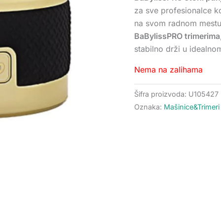
za sve profesionalce ko
na svom radnom mestu.
BaBylissPRO trimerima
stabilno drži u idealn
Nema na zalihama
Šifra proizvoda:
U105427
Oznaka:
Mašinice&Trimeri