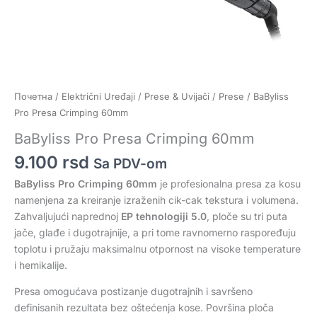
Почетна
/
Električni Uređaji
/
Prese & Uvijači
/
Prese
/ BaByliss
Pro Presa Crimping 60mm
BaByliss Pro Presa Crimping 60mm
9.100
rsd
Sa PDV-om
BaByliss Pro Crimping 60mm
je profesionalna presa za kosu
namenjena za kreiranje izraženih cik-cak tekstura i volumena.
Zahvaljujući naprednoj
EP tehnologiji 5.0
, ploče su tri puta
jače, glađe i dugotrajnije, a pri tome ravnomerno raspoređuju
toplotu i pružaju maksimalnu otpornost na visoke temperature
i hemikalije.
Presa omogućava postizanje dugotrajnih i savršeno
definisanih rezultata bez oštećenja kose. Površina ploča