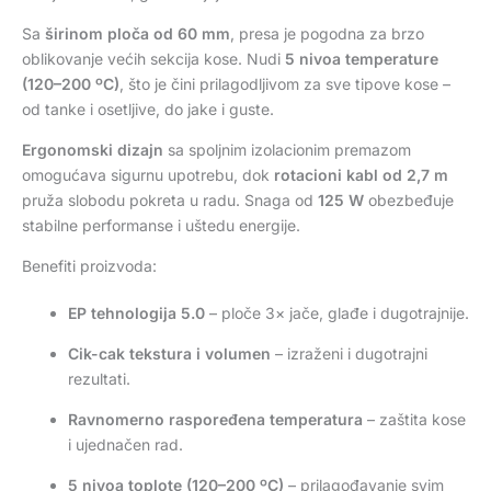
Sa
širinom ploča od 60 mm
, presa je pogodna za brzo
oblikovanje većih sekcija kose. Nudi
5 nivoa temperature
(120–200 ºC)
, što je čini prilagodljivom za sve tipove kose –
od tanke i osetljive, do jake i guste.
Ergonomski dizajn
sa spoljnim izolacionim premazom
omogućava sigurnu upotrebu, dok
rotacioni kabl od 2,7 m
pruža slobodu pokreta u radu. Snaga od
125 W
obezbeđuje
stabilne performanse i uštedu energije.
Benefiti proizvoda:
EP tehnologija 5.0
– ploče 3× jače, glađe i dugotrajnije.
Cik-cak tekstura i volumen
– izraženi i dugotrajni
rezultati.
Ravnomerno raspoređena temperatura
– zaštita kose
i ujednačen rad.
5 nivoa toplote (120–200 ºC)
– prilagođavanje svim