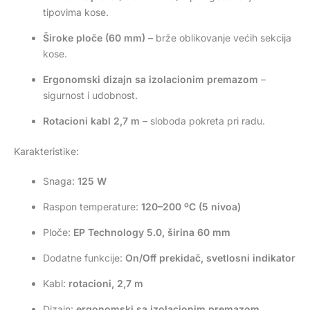
tipovima kose.
Široke ploče (60 mm)
– brže oblikovanje većih sekcija
kose.
Ergonomski dizajn sa izolacionim premazom
–
sigurnost i udobnost.
Rotacioni kabl 2,7 m
– sloboda pokreta pri radu.
Karakteristike:
Snaga:
125 W
Raspon temperature:
120–200 ºC (5 nivoa)
Ploče:
EP Technology 5.0, širina 60 mm
Dodatne funkcije:
On/Off prekidač, svetlosni indikator
Kabl:
rotacioni, 2,7 m
Dizajn:
ergonomski sa izolacionim premazom