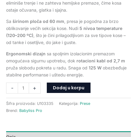
eliminiše trenje i ne zahteva hemijske premaze, čime kosa
ostaje očuvana, glatka i sjajna.
Sa
širinom ploča od 60 mm
, presa je pogodna za brzo
oblikovanje većih sekcija kose. Nudi
5 nivoa temperature
(120–200 ºC)
, što je čini prilagodljivom za sve tipove kose –
od tanke i osetljive, do jake i guste.
Ergonomski dizajn
sa spoljnim izolacionim premazom
omogućava sigurnu upotrebu, dok
rotacioni kabl od 2,7 m
pruža slobodu pokreta u radu. Snaga od
125 W
obezbeđuje
stabilne performanse i uštedu energije.
Dodaj u korpu
-
+
Šifra proizvoda:
U103335
Kategorija:
Prese
Brend:
Babyliss Pro
Opis