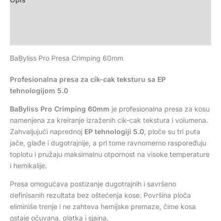
Dodatne informacije
Recenzije (0)
BaByliss Pro Presa Crimping 60mm
Profesionalna presa za cik-cak teksturu sa EP
tehnologijom 5.0
BaByliss Pro Crimping 60mm
je profesionalna presa za kosu
namenjena za kreiranje izraženih cik-cak tekstura i volumena.
Zahvaljujući naprednoj
EP tehnologiji 5.0
, ploče su tri puta
jače, glađe i dugotrajnije, a pri tome ravnomerno raspoređuju
toplotu i pružaju maksimalnu otpornost na visoke temperature
i hemikalije.
Presa omogućava postizanje dugotrajnih i savršeno
definisanih rezultata bez oštećenja kose. Površina ploča
eliminiše trenje i ne zahteva hemijske premaze, čime kosa
ostaje očuvana, glatka i sjajna.