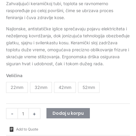
Zahvaljujući keramičkoj tubi, toplota se ravnomerno
raspoređuje po celoj površini, čime se ubrzava proces
feniranja i čuva zdravlje kose.
Najlonske, antistatičke iglice sprečavaju pojavu elektriciteta i
neželjenog kovrdžanja, dok jonizujuća tehnologija obezbeđuje
glatku, sjajnu i svilenkastu kosu. Keramički sloj zadržava
toplotu duže vreme, omogućava precizno oblikovanje frizure i
skraćuje vreme stilizovanja. Ergonomska drška osigurava
siguran hvat i udobnost, čak i tokom dužeg rada.
Veličina
22mm
32mm
42mm
52mm
Dodaj u korpu
-
+
Add to Quote