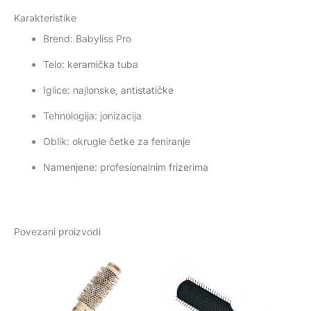
Karakteristike
Brend: Babyliss Pro
Telo: keramička tuba
Iglice: najlonske, antistatičke
Tehnologija: jonizacija
Oblik: okrugle četke za feniranje
Namenjene: profesionalnim frizerima
Povezani proizvodi
Raspon
Ovaj
cena:
proizvod
od
880 rsd
ima
do
više
1.350 rsd