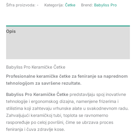
Šifra proizvoda:
-
Kategorija:
Četke
Brend:
Babyliss Pro
Opis
Dodatne informacije
Recenzije (0)
Babyliss Pro Keramičke Četke
Profesionalne keramičke četke za feniranje sa naprednom
tehnologijom za savršene rezultate.
Babyliss Pro Keramičke Četke
predstavljaju spoj inovativne
tehnologije i ergonomskog dizajna, namenjene frizerima i
stilistima koji zahtevaju vrhunske alate u svakodnevnom radu.
Zahvaljujući keramičkoj tubi, toplota se ravnomerno
raspoređuje po celoj površini, čime se ubrzava proces
feniranja i čuva zdravlje kose.