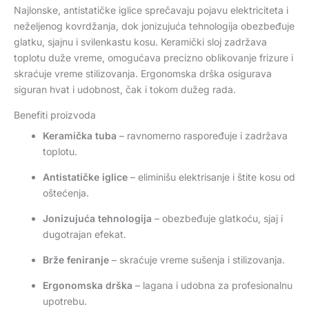
Najlonske, antistatičke iglice sprečavaju pojavu elektriciteta i
neželjenog kovrdžanja, dok jonizujuća tehnologija obezbeđuje
glatku, sjajnu i svilenkastu kosu. Keramički sloj zadržava
toplotu duže vreme, omogućava precizno oblikovanje frizure i
skraćuje vreme stilizovanja. Ergonomska drška osigurava
siguran hvat i udobnost, čak i tokom dužeg rada.
Benefiti proizvoda
Keramička tuba
– ravnomerno raspoređuje i zadržava
toplotu.
Antistatičke iglice
– eliminišu elektrisanje i štite kosu od
oštećenja.
Jonizujuća tehnologija
– obezbeđuje glatkoću, sjaj i
dugotrajan efekat.
Brže feniranje
– skraćuje vreme sušenja i stilizovanja.
Ergonomska drška
– lagana i udobna za profesionalnu
upotrebu.