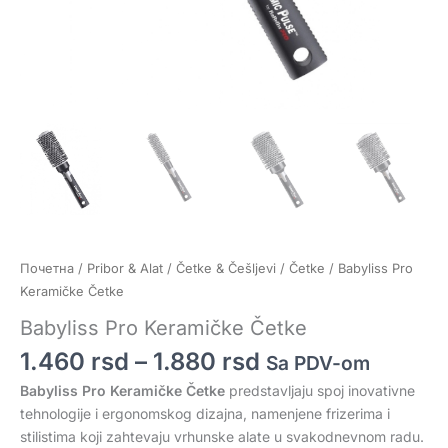
Почетна
/
Pribor & Alat
/
Četke & Češljevi
/
Četke
/ Babyliss Pro
Keramičke Četke
Babyliss Pro Keramičke Četke
1.460
rsd
–
1.880
rsd
Sa PDV-om
Babyliss Pro Keramičke Četke
predstavljaju spoj inovativne
tehnologije i ergonomskog dizajna, namenjene frizerima i
stilistima koji zahtevaju vrhunske alate u svakodnevnom radu.