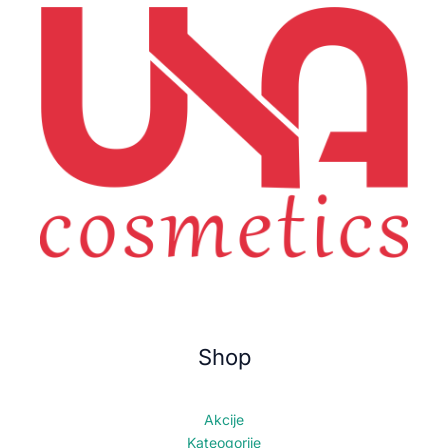
Shop
Akcije
Kateogorije