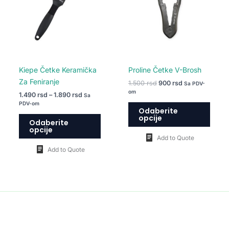
varijanti.
varija
Opcije
Opcij
mogu
mogu
biti
biti
izabrane
izabr
na
na
Kiepe Četke Keramička
Proline Četke V-Brosh
stranici
strani
Za Feniranje
1.500
rsd
900
rsd
Sa PDV-
proizvoda.
proiz
om
1.490
rsd
–
1.890
rsd
Sa
PDV-om
Odaberite
opcije
Odaberite
opcije
Add to Quote
Add to Quote