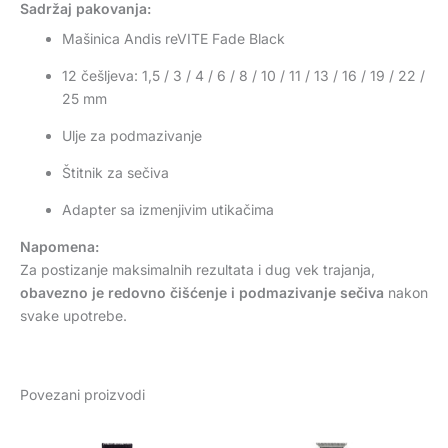
Sadržaj pakovanja:
Mašinica Andis reVITE Fade Black
12 češljeva: 1,5 / 3 / 4 / 6 / 8 / 10 / 11 / 13 / 16 / 19 / 22 /
25 mm
Ulje za podmazivanje
Štitnik za sečiva
Adapter sa izmenjivim utikačima
Napomena:
Za postizanje maksimalnih rezultata i dug vek trajanja,
obavezno je redovno čišćenje i podmazivanje sečiva
nakon
svake upotrebe.
Povezani proizvodi