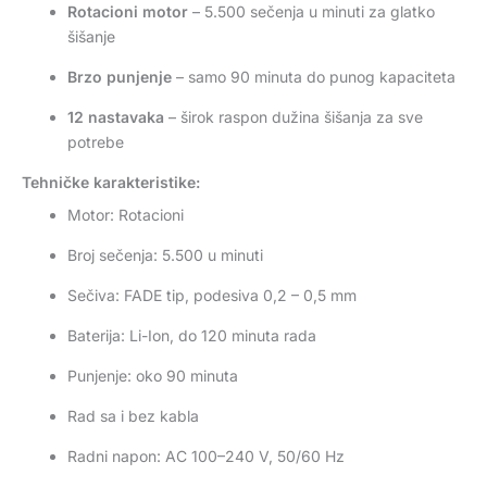
Rotacioni motor
– 5.500 sečenja u minuti za glatko
šišanje
Brzo punjenje
– samo 90 minuta do punog kapaciteta
12 nastavaka
– širok raspon dužina šišanja za sve
potrebe
Tehničke karakteristike:
Motor: Rotacioni
Broj sečenja: 5.500 u minuti
Sečiva: FADE tip, podesiva 0,2 – 0,5 mm
Baterija: Li-Ion, do 120 minuta rada
Punjenje: oko 90 minuta
Rad sa i bez kabla
Radni napon: AC 100–240 V, 50/60 Hz