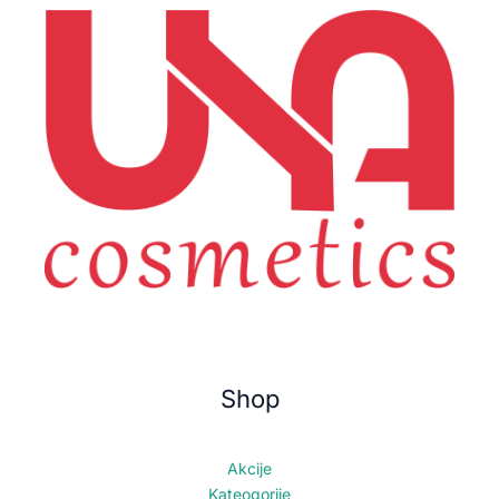
Shop
Akcije
Kateogorije