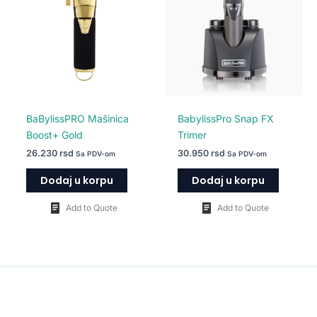
BaBylissPRO Mašinica
BabylissPro Snap FX
Boost+ Gold
Trimer
26.230
rsd
30.950
rsd
Sa PDV-om
Sa PDV-om
Dodaj u korpu
Dodaj u korpu
Add to Quote
Add to Quote