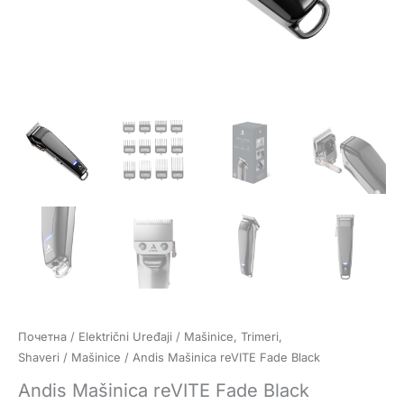
Почетна
/
Električni Uređaji
/
Mašinice, Trimeri,
Shaveri
/
Mašinice
/ Andis Mašinica reVITE Fade Black
Andis Mašinica reVITE Fade Black