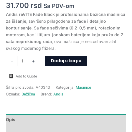
31.700
rsd
Sa PDV-om
Andis reVITE Fade Black
je
profesionalna bežična mašinica
za šišanje
, savršeno prilagođena za
fade i detaljno
konturisanje
. Sa
fade sečivima (0,2–0,5 mm)
,
rotacionim
motorom
, kao i
litijum-jonskom baterijom koja pruža do 2
sata neprekidnog rada
, ova mašinica je neizostavan alat
svakog modernog frizera.
Dodaj u korpu
-
+
Add to Quote
Šifra proizvoda:
A40343
Kategorija:
Mašinice
Oznaka:
Bežična
Brend:
Andis
Opis
Dodatne informacije