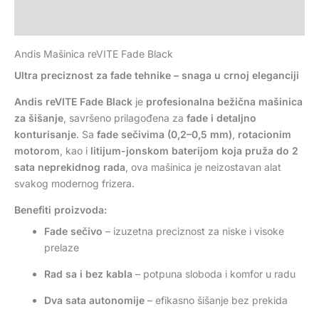
Recenzije (0)
Andis Mašinica reVITE Fade Black
Ultra preciznost za fade tehnike – snaga u crnoj eleganciji
Andis reVITE Fade Black
je
profesionalna bežična mašinica
za šišanje
, savršeno prilagođena za
fade i detaljno
konturisanje
. Sa
fade sečivima (0,2–0,5 mm)
,
rotacionim
motorom
, kao i
litijum-jonskom baterijom koja pruža do 2
sata neprekidnog rada
, ova mašinica je neizostavan alat
svakog modernog frizera.
Benefiti proizvoda:
Fade sečivo
– izuzetna preciznost za niske i visoke
prelaze
Rad sa i bez kabla
– potpuna sloboda i komfor u radu
Dva sata autonomije
– efikasno šišanje bez prekida