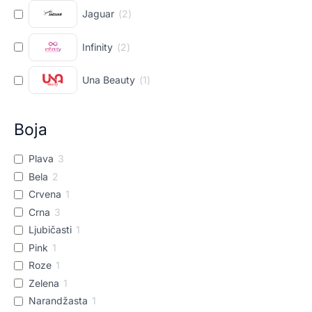
Jaguar
(
2
)
Infinity
(
2
)
Una Beauty
(
1
)
Boja
Plava
3
Bela
2
Crvena
1
Crna
3
Ljubičasti
1
Pink
1
Roze
1
Zelena
1
Narandžasta
1