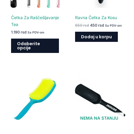
biti
izabrane
na
Četka Za Raščešljavanje
Ravna Četka Za Kosu
stranici
Tea
650
rsd
450
rsd
Sa PDV-om
proizvoda.
1.190
rsd
Sa PDV-om
Dodaj u korpu
Odaberite
opcije
NEMA NA STANJU