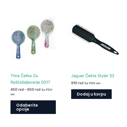
Raspon
Ovaj
cena:
proizvod
od
450 rsd
ima
do
više
650 rsd
varijanti.
Opcije
mogu
biti
izabrane
na
Trina Četka Za
Jaguar Čekta Styler S2
stranici
Raščešaljavanje 0017
910
rsd
Sa PDV-om
proizvoda.
450
rsd
–
650
rsd
Sa PDV-
Dodaj u korpu
om
Odaberite
opcije