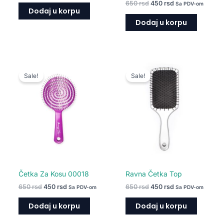
650
rsd
450
rsd
Sa PDV-om
Dodaj u korpu
Dodaj u korpu
Originalna
Trenutna
Originalna
Trenutna
cena
cena
cena
cena
Sale!
Sale!
je
je:
je
je:
bila:
450 rsd.
bila:
450 rsd.
650 rsd.
650 rsd.
Četka Za Kosu 00018
Ravna Četka Top
650
rsd
450
rsd
650
rsd
450
rsd
Sa PDV-om
Sa PDV-om
Dodaj u korpu
Dodaj u korpu