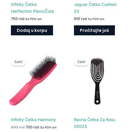
Infinity Četka
Jaguar Četka Cushion
Hairfection Plavo/Žuta
S3
750
rsd
910
rsd
Sa PDV-om
Sa PDV-om
Dodaj u korpu
Pročitajte još
Originalna
Trenutna
Originalna
Trenutna
cena
cena
cena
cena
Sale!
Sale!
je
je:
je
je:
bila:
700 rsd.
bila:
450 rsd.
890 rsd.
650 rsd.
Infinity Četka Hairmony
Ravna Četka Za Kosu
00025
890
rsd
700
rsd
Sa PDV-om