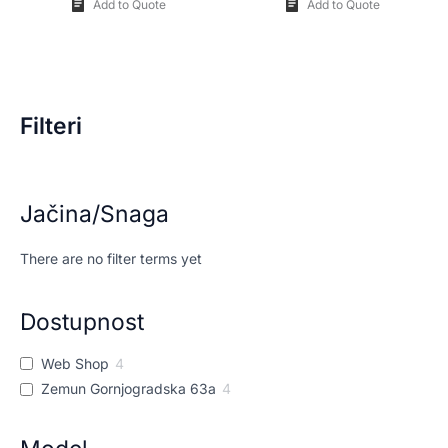
Add to Quote
Add to Quote
Filteri
Jačina/Snaga
There are no filter terms yet
Dostupnost
Web Shop
4
Zemun Gornjogradska 63a
4