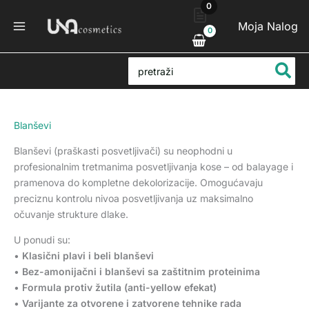
Sortirano
0
Pređi
po
na
popularnosti
Moja Nalog
sadržaj
Search
for:
Blanševi
Blanševi (praškasti posvetljivači) su neophodni u
profesionalnim tretmanima posvetljivanja kose – od balayage i
pramenova do kompletne dekolorizacije. Omogućavaju
preciznu kontrolu nivoa posvetljivanja uz maksimalno
očuvanje strukture dlake.
U ponudi su:
•
Klasični plavi i beli blanševi
•
Bez-amonijačni i blanševi sa zaštitnim proteinima
•
Formula protiv žutila (anti-yellow efekat)
•
Varijante za otvorene i zatvorene tehnike rada