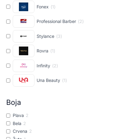
Fonex
(
1
)
Professional Barber
(
2
)
Stylance
(
3
)
Rovra
(
1
)
Infinity
(
2
)
Una Beauty
(
1
)
Boja
Plava
2
Bela
2
Crvena
2