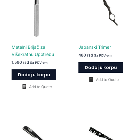
Metalni Brijač za
Japanski Trimer
Višekratnu Upotrebu
480
rsd
Sa PDV-om
1.590
rsd
Sa PDV-om
Dodaj u korpu
Dodaj u korpu
Add to Quote
Add to Quote
Ovaj
proiz
ima
više
varija