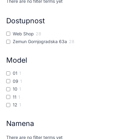
There are no filter terms yet
Dostupnost
Web Shop
28
Zemun Gornjogradska 63a
28
Model
01
1
09
1
10
1
11
1
12
1
Namena
There are no filter terms yet