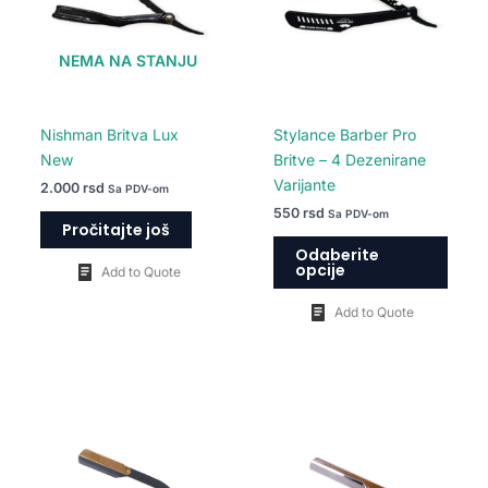
Opcij
mogu
NEMA NA STANJU
biti
izabr
na
Nishman Britva Lux
Stylance Barber Pro
strani
New
Britve – 4 Dezenirane
proiz
Varijante
2.000
rsd
Sa PDV-om
550
rsd
Sa PDV-om
Pročitajte još
Odaberite
opcije
Add to Quote
Add to Quote
Ovaj
proiz
ima
više