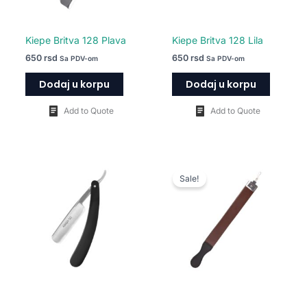
Kiepe Britva 128 Plava
Kiepe Britva 128 Lila
650
rsd
650
rsd
Sa PDV-om
Sa PDV-om
Dodaj u korpu
Dodaj u korpu
Add to Quote
Add to Quote
Originalna
Trenutna
cena
cena
Sale!
je
je:
bila:
970 rsd.
1.490 rsd.