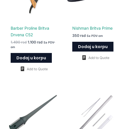
Barber Proline Britva
Nishman Britva Prime
Drvena C52
350
rsd
Sa PDV-om
1.490
rsd
1.100
rsd
Sa PDV-
Dodaj u korpu
om
Dodaj u korpu
Add to Quote
Add to Quote