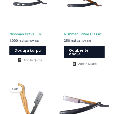
varija
Opcij
mogu
biti
izabr
na
Nishman Britva Lux
Nishman Britve Classic
strani
1.000
rsd
250
rsd
Sa PDV-om
Sa PDV-om
proiz
Dodaj u korpu
Odaberite
opcije
Add to Quote
Add to Quote
Originalna
Trenutna
cena
cena
Sale!
je
je:
bila:
1.100 rsd.
1.490 rsd.