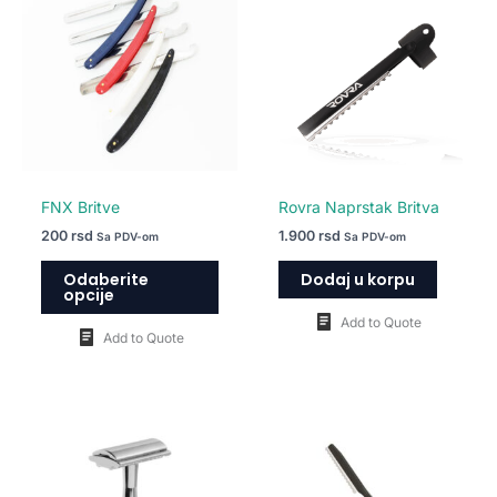
ima
više
varijanti.
Opcije
mogu
biti
izabrane
na
FNX Britve
Rovra Naprstak Britva
stranici
200
rsd
1.900
rsd
Sa PDV-om
Sa PDV-om
proizvoda.
Odaberite
Dodaj u korpu
opcije
Add to Quote
Add to Quote