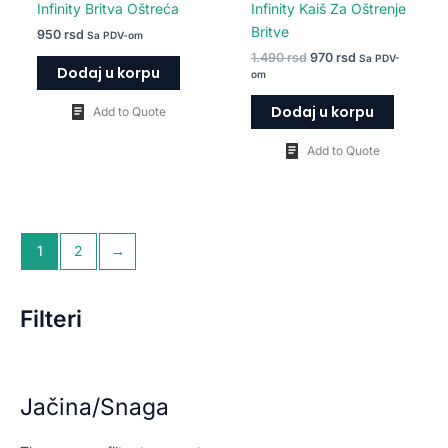
Infinity Britva Oštreća
Infinity Kaiš Za Oštrenje
Britve
950
rsd
Sa PDV-om
1.490
rsd
970
rsd
Sa PDV-
Dodaj u korpu
om
Dodaj u korpu
Add to Quote
Add to Quote
1
2
→
Filteri
Jačina/Snaga