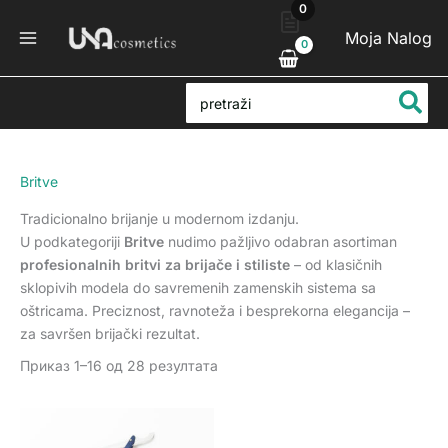
Sortirano
0
Pređi
po
na
popularnosti
Moja Nalog
sadržaj
Search
for:
Britve
Tradicionalno brijanje u modernom izdanju.
U podkategoriji
Britve
nudimo pažljivo odabran asortiman
profesionalnih britvi za brijače i stiliste
– od klasičnih
sklopivih modela do savremenih zamenskih sistema sa
oštricama. Preciznost, ravnoteža i besprekorna elegancija –
za savršen brijački rezultat.
Приказ 1–16 од 28 резултата
Ovaj
proizvod