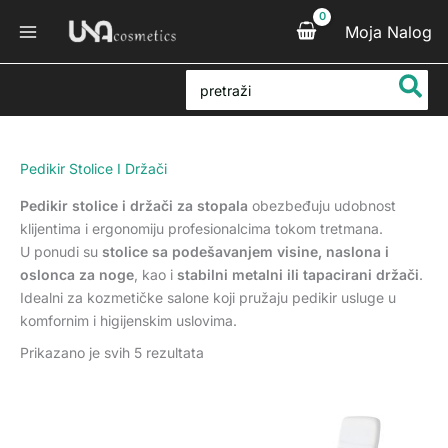
Sortirano
Pređi
po
Moja Nalog
na
popularnosti
sadržaj
Search
for:
Pedikir Stolice I Držači
Pedikir stolice i držači za stopala
obezbeđuju udobnost
klijentima i ergonomiju profesionalcima tokom tretmana.
U ponudi su
stolice sa podešavanjem visine, naslona i
oslonca za noge
, kao i
stabilni metalni ili tapacirani držači
.
Idealni za kozmetičke salone koji pružaju pedikir usluge u
komfornim i higijenskim uslovima.
Prikazano je svih 5 rezultata