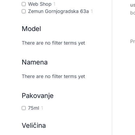
Web Shop
1
u
Zemun Gornjogradska 63a
1
bo
Model
Pr
There are no filter terms yet
Namena
There are no filter terms yet
Pakovanje
75ml
1
Veličina