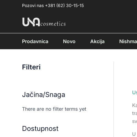
Pređi
Pozovi nas +381 (62) 30-15-15
na
sadržaj
Prodavnica
Novo
Akcija
Nishm
Filteri
U
Jačina/Snaga
Ka
There are no filter terms yet
tr
sv
Dostupnost
U