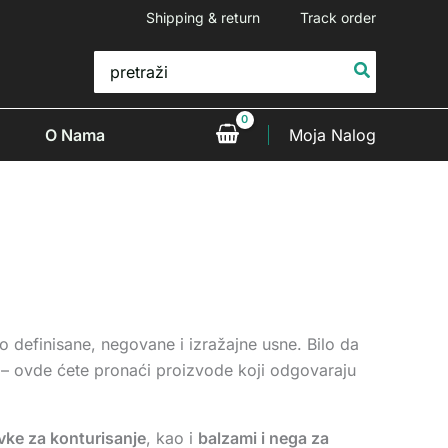
Shipping & return
Track order
Search
for:
O Nama
Moja Nalog
 definisane, negovane i izražajne usne. Bilo da
ost – ovde ćete pronaći proizvode koji odgovaraju
vke za konturisanje
, kao i
balzami i nega za