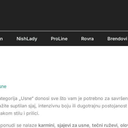
an
NishLady
ProLine
Rovra
Brendovi
sne
tegorija „Usne“ donosi sve što vam je potrebno za savršeno
ažite suptilan sjaj, intenzivnu boju ili dugotrajnu postojan
akom stilu i prilici.
 ponudi se nalaze
karmini
,
sjajevi za usne
,
tečni ruževi
,
olo