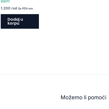
Balm
1.200
rsd
Sa PDV-om
Dodaj u
korpu
Možemo li pomoći