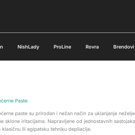
Sortirano
po
popularnosti
an
NishLady
ProLine
Rovra
Brendovi
ećerne Paste
ćerne paste su prirodan i nežan način za uklanjanje neželj
e sklone iritacijama. Napravljene od jednostavnih sastojak
 klasičnu ili egipatsku tehniku depilacije.