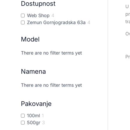
Dostupnost
U
pr
Web Shop
4
tr
Zemun Gornjogradska 63a
4
Ov
Model
There are no filter terms yet
Pr
Namena
There are no filter terms yet
Pakovanje
100ml
1
500gr
3