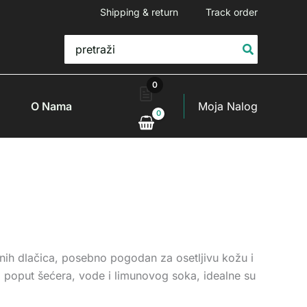
Shipping & return
Track order
Search
for:
0
O Nama
Moja Nalog
enih dlačica, posebno pogodan za osetljivu kožu i
a poput šećera, vode i limunovog soka, idealne su