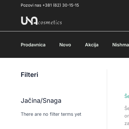
Pređi
Pozovi nas +381 (62) 30-15-15
na
sadržaj
Prodavnica
Novo
Akcija
Nishm
Filteri
Š
Jačina/Snaga
Še
There are no filter terms yet
on
za