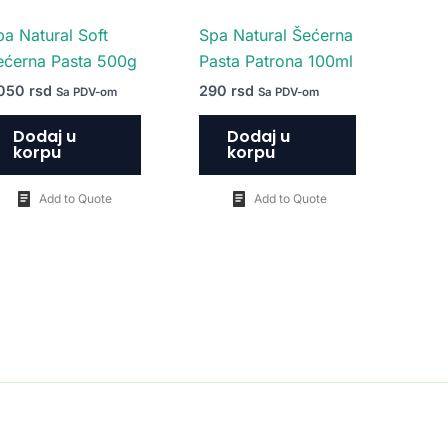
pa Natural Soft
Spa Natural Šećerna
ećerna Pasta 500g
Pasta Patrona 100ml
.050
rsd
290
rsd
Sa PDV-om
Sa PDV-om
Dodaj u
Dodaj u
korpu
korpu
Add to Quote
Add to Quote