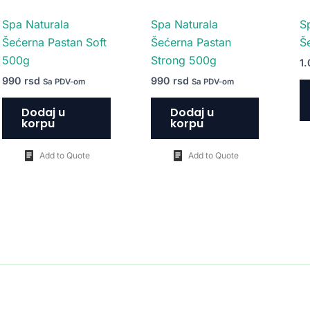
Spa Naturala
Spa Naturala
S
Šećerna Pastan Soft
Šećerna Pastan
Š
500g
Strong 500g
1
990
rsd
990
rsd
Sa PDV-om
Sa PDV-om
Dodaj u
Dodaj u
korpu
korpu
Add to Quote
Add to Quote