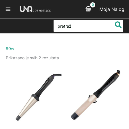
Sortirano
Pređi
po
Moja Nalog
na
popularnosti
sadržaj
Search
for:
80w
Prikazano je svih 2 rezultata