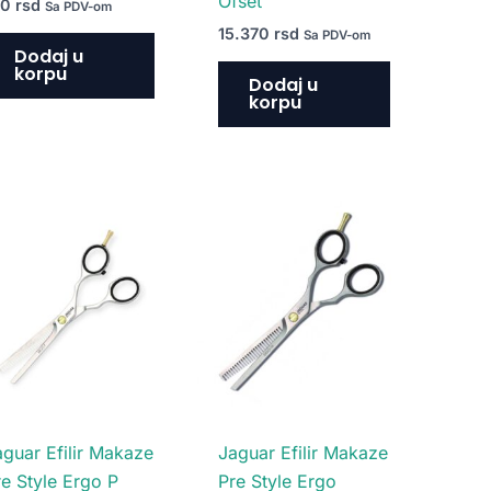
Ofset
10
rsd
Sa PDV-om
15.370
rsd
Sa PDV-om
Dodaj u
korpu
Dodaj u
korpu
aguar Efilir Makaze
Jaguar Efilir Makaze
re Style Ergo P
Pre Style Ergo