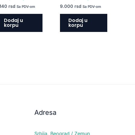
.140
rsd
9.000
rsd
Sa PDV-om
Sa PDV-om
Dodaj u
Dodaj u
korpu
korpu
Adresa
Srbija, Beograd / Zemun