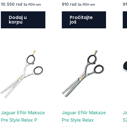
10.550
rsd
910
rsd
9
Sa PDV-om
Sa PDV-om
Dodaj u
Pročitajte
korpu
još
Jaguar Efilir Makaze
Jaguar Efilir Makaze
J
Pre Style Relax P
Pre Style Relax
S