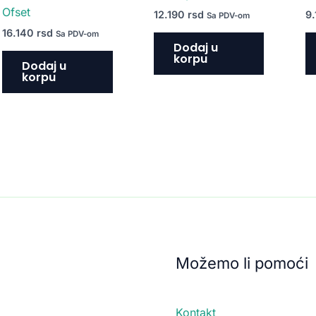
Ofset
12.190
rsd
9
Sa PDV-om
16.140
rsd
Sa PDV-om
Dodaj u
korpu
Dodaj u
korpu
Možemo li pomoći
Kontakt