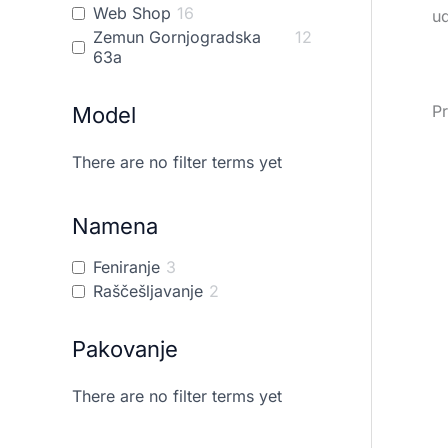
Web Shop
16
ud
Zemun Gornjogradska
12
63a
Pr
Model
There are no filter terms yet
Namena
Feniranje
3
Raščešljavanje
2
Pakovanje
There are no filter terms yet