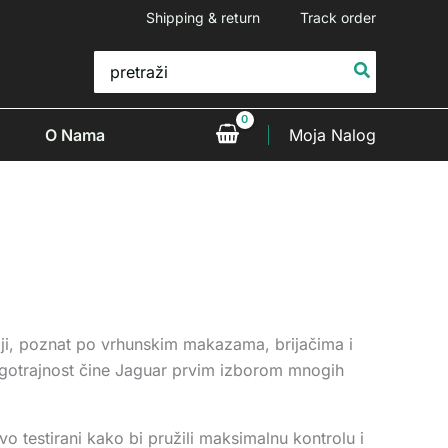
Shipping & return
Track order
Search
for:
O Nama
Moja Nalog
riji, poznat po vrhunskim makazama, brijačima i
gotrajnost čine Jaguar prvim izborom mnogih
ivo testirani kako bi pružili maksimalnu kontrolu i