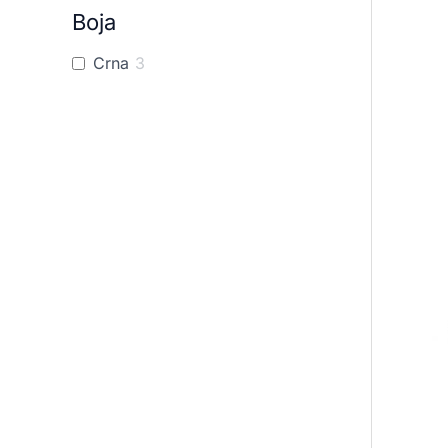
Boja
Crna
3