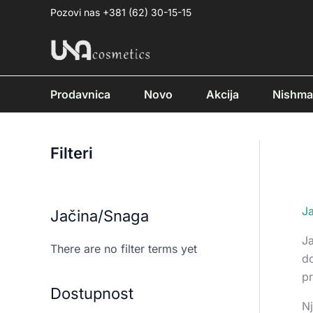
Pređi
Pozovi nas +381 (62) 30-15-15
na
sadržaj
Prodavnica
Novo
Akcija
Nishm
Filteri
J
Jačina/Snaga
Ja
There are no filter terms yet
d
pr
Dostupnost
Nj