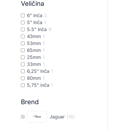
Veličina
6" Inča
2
5" Inča
1
5.5" Inča
9
43mm
1
53mm
1
65mm
1
25mm
1
33mm
1
6,25" Inča
1
80mm
1
5,75" inča
1
Brend
Jaguar
(
16
)