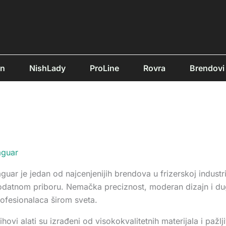
Sortirano
po
popularnosti
an
NishLady
ProLine
Rovra
Brendovi
aguar
guar je jedan od najcenjenijih brendova u frizerskoj indust
odatnom priboru. Nemačka preciznost, moderan dizajn i du
ofesionalaca širom sveta.
ihovi alati su izrađeni od visokokvalitetnih materijala i pažlj