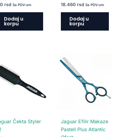
10
rsd
18.460
rsd
Sa PDV-om
Sa PDV-om
Dodaj u
Dodaj u
korpu
korpu
aguar Čekta Styler
Jaguar Efilir Makaze
2
Pastell Plus Atlantic