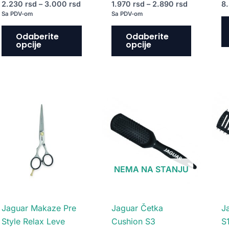
2.230
rsd
–
3.000
rsd
1.970
rsd
–
2.890
rsd
8
proizvoda.
proizvoda
Sa PDV-om
Sa PDV-om
Odaberite
Odaberite
opcije
opcije
NEMA NA STANJU
Jaguar Makaze Pre
Jaguar Četka
J
Style Relax Leve
Cushion S3
S