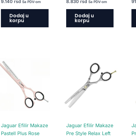
9.140
rsd
8.830
rsd
9
Sa PDV-om
Sa PDV-om
Dodaj u
Dodaj u
korpu
korpu
Jaguar Efilir Makaze
Jaguar Efilir Makaze
J
Pastell Plus Rose
Pre Style Relax Left
P