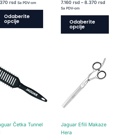
.370
rsd
7.160
rsd
–
8.370
rsd
Sa PDV-om
.
proizvoda.
proizvoda.
Sa PDV-om
Odaberite
opcije
Odaberite
opcije
aguar Četka Tunnel
Jaguar Efili Makaze
1
Hera