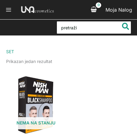
Pređi
Moja Nalog
na
sadržaj
Search
for:
SET
Prikazan jedan rezultat
NEMA NA STANJU