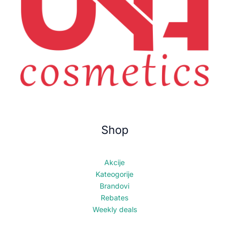
Shop
Akcije
Kateogorije
Brandovi
Rebates
Weekly deals